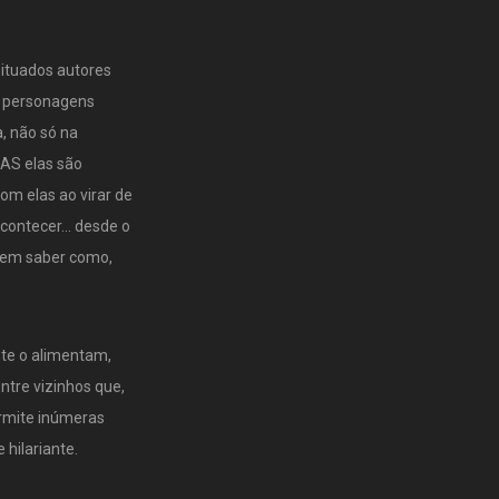
ituados autores
 personagens
, não só na
AS elas são
om elas ao virar de
acontecer… desde o
 sem saber como,
te o alimentam,
ntre vizinhos que,
ermite inúmeras
 hilariante.