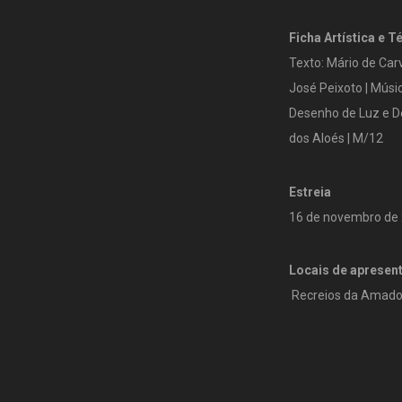
Ficha Artística e T
Texto: Mário de Carv
José Peixoto | Músi
Desenho de Luz e De
dos Aloés | M/12
Estreia
16 de novembro de
Locais de apresen
Recreios da Amador