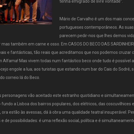
tenha emigrado de livre vontade”.
Mário de Carvalho é um dos mais conce
portugueses contemporâneos. As suas
parecem pedir-nos que lhes demos vida
tor mas também em carne e osso. Em CASOS DO BECO DAS SARDINHEIR
is e fantásticas, tão reais que acreditamos que nos podemos cruzar c
m Alfama! Mas vivem todas num fantástico beco onde tudo é possível 
jo engole a lua; aos turistas que estando num bar do Cais do Sodré,
do correio lá do Beco.
 personagens vão aceitado este estranho quotidiano e simultaneamen
undo a Lisboa dos bairros populares, dos elétricos, das coscuvilhices e
, ora estão às avessas, dá à obra uma qualidade teatral insuperável. P
e de possibilidades: é uma reflexão social, política e é simultaneamente