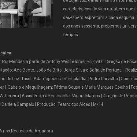
de objetivos, determinam as formas d
características da vida atual, em que a 
desespero espreitam a cada esquina.
dos anos sessenta, problemas universa
tempos.
écnica
 Rui Mendes a partir de Antony West e Israel Horovitz | Direção de Ensa
retação: Ana Bento, João de Brito, Jorge Silva e Sofia de Portugal | Real
ho de Luz: Tasso Adamopoulos | Sonoplastia: Pedro Carvalho | Coinfec
ier | Cabelo e Maquilhagem: Fátima Sousa e Maria Marques Coelho | Fot
i A. Pereira | Assistência à Encenação: Miguel Mateus | Direção de Produç
 Daniela Sampaio | Produção: Teatro dos Aloés | M/14
6 nos Recreios da Amadora