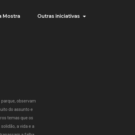
 Mostra
Outras iniciativas
 parque, observam
uito do assunto e
tros temas que os
solidão, a vida e a
trapassam a falha