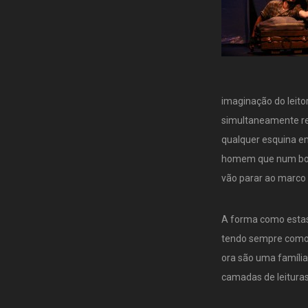
imaginação do lei
simultaneamente rea
qualquer esquina e
homem que num boce
vão parar ao marco 
A forma como estas
tendo sempre como f
ora são uma família
camadas de leituras 