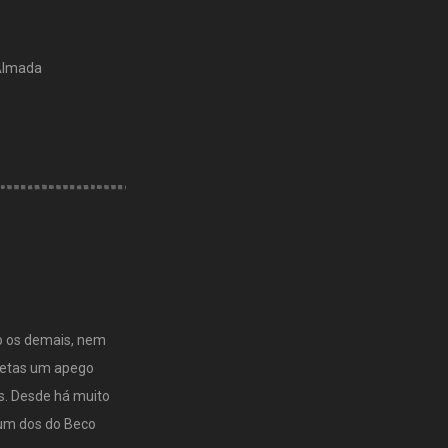
 Almada
mo os demais, nem
oetas um apego
as. Desde há muito
um dos do Beco