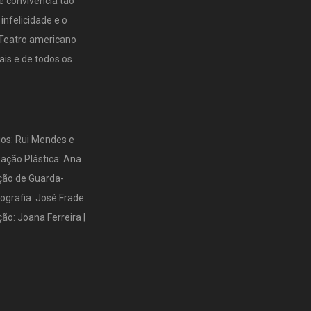
e convivência tão
infelicidade e o
 Teatro americano
is e de todos os
ios: Rui Mendes e
ização Plástica: Ana
ção de Guarda-
ografia: José Frade
ão: Joana Ferreira |