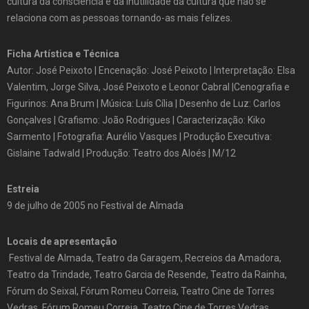
cultura da consciência e da inutilidade da cultura que não se
relaciona com as pessoas tornando-as mais felizes.
Ficha Artística e Técnica
Autor: José Peixoto | Encenação: José Peixoto | Interpretação: Elsa
Valentim, Jorge Silva, José Peixoto e Leonor Cabral |Cenografia e
Figurinos: Ana Brum | Música: Luís Cília | Desenho de Luz: Carlos
Gonçalves | Grafismo: João Rodrigues | Caracterização: Kiko
Sarmento | Fotografia: Aurélio Vasques | Produção Executiva:
Gislaine Tadwald | Produção: Teatro dos Aloés | M/12
Estreia
9 de julho de 2005 no Festival de Almada
Locais de apresentação
Festival de Almada, Teatro da Garagem, Recreios da Amadora,
Teatro da Trindade, Teatro Garcia de Resende, Teatro da Rainha,
Fórum do Seixal, Fórum Romeu Correia, Teatro Cine de Torres
Vedras, Fórum Romeu Correia, Teatro Cine de Torres Vedras,