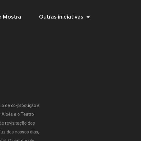
 Mostra
Outras iniciativas
ulo de co-produção e
s Aloés e o Teatro
de revisitação dos
luz dos nossos dias,
tal. O espetáculo