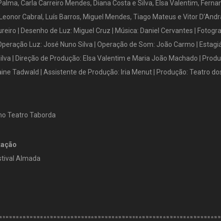
Palma, Carla Carreiro Mendes, Diana Costa e Silva, Elsa Valentim, Fern
 Leonor Cabral, Luís Barros, Miguel Mendes, Tiago Mateus e Vitor D’Andr
ureiro | Desenho de Luz: Miguel Cruz | Música: Daniel Cervantes | Fotogra
Operação Luz: José Nuno Silva | Operação de Som: João Carmo | Estagiá
ilva | Direção de Produção: Elsa Valentim e Maria João Machado | Produ
aine Tadwald | Assistente de Produção: Iria Menut | Produção: Teatro do
 no Teatro Taborda
tação
stival Almada