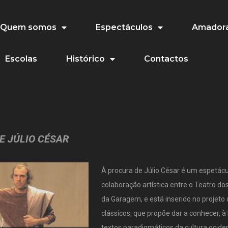
Quem somos
Espectáculos
Amadora
Escolas
Histórico
Contactos
E JÚLIO CÉSAR
À procura de Júlio César é um espetác
colaboração artística entre o Teatro do
da Garagem, e está inserido no projeto 
clássicos, que propõe dar a conhecer, à 
textos paradigmáticos da cultura ociden