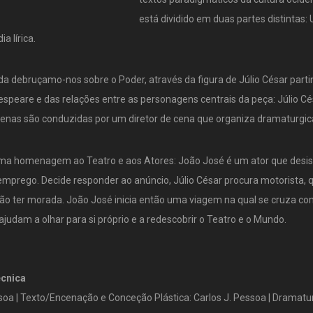
está dividido em duas partes distintas
 lírica.
 debruçamo-nos sobre o Poder, através da figura de Júlio César parti
eare e das relações entre as personagens centrais da peça: Júlio Cés
cenas são conduzidas por um diretor de cena que organiza dramaturgi
uma homenagem ao Teatro e aos Atores: João José é um ator que desis
mprego. Decide responder ao anúncio, Júlio César procura motorista, 
não ter morada. João José inicia então uma viagem na qual se cruza co
judam a olhar para si próprio e a redescobrir o Teatro e o Mundo.
écnica
ssoa | Texto/Encenação e Conceção Plástica: Carlos J. Pessoa | Dramatur