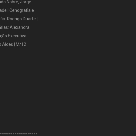
ando Nobre, Jorge
ade | Cenografia e
fia: Rodrigo Duarte |
rias: Alexandra
ção Executiva:
s Aloés | M/12