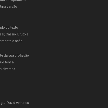
: Uma versão
ndo do texto
ar, Cássio, Bruto e
camente a ação.
te da sua profissão
que tem a
m diversas
gia: David Antunes |