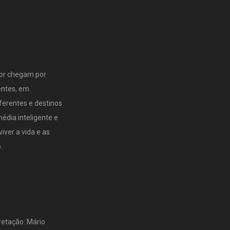
sor chegam por
entes, em
ferentes e destinos
dia inteligente e
iver a vida e as
.
pretação: Mário