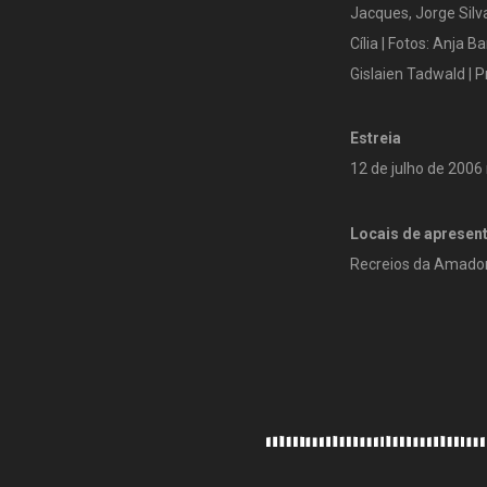
Jacques, Jorge Silva
Cília | Fotos: Anja 
Gislaien Tadwald | 
Estreia
12 de julho de 200
Locais de apresen
Recreios da Amador